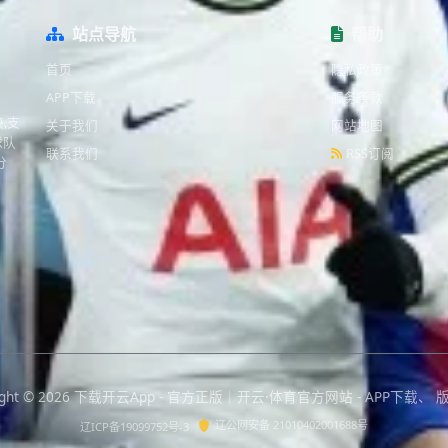
站点导航
帮助
首页
隐私政策
APP下载
服务条款
,支
关于我们
网站地图
球队
联系我们
RSS订阅
分
ight © 2026
下载开云App - 官方正版｜开云·体育官方网站 - APP下载、
辽公网安备 21010402001688号
辽ICP备19099752号-3