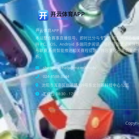
开云体育APP
本站整合赛事直播信号、即时比分与专家专栏三大核心板块
持 PC、iOS、Android 多端同步阅读。用户可自定义关注
与联赛,系统智能推送相关赛程提醒、阵容变化与赛后复盘
析。
shenyang-help@mitm9.mobi
024-8588-3344
沈阳市浑南区创新路199号东北创新科技中心12层
工作日 08:30 - 17:30
Copyr