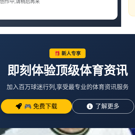
创作中,请稍后再来
🎁 新人专享
即刻体验顶级体育资讯
加入百万球迷行列,享受最专业的体育资讯服务
🎮 免费下载
了解更多