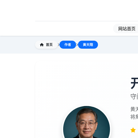
网站首页
首页
作者
黄天翔
守
黄
将