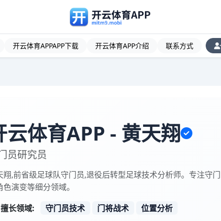
开云体育APPAPP下载
开云体育APP介绍
联系方式
开云体育APP - 黄天翔
门员研究员
天翔,前省级足球队守门员,退役后转型足球技术分析师。专注守
角色演变等细分领域。
擅长领域:
守门员技术
门将战术
位置分析