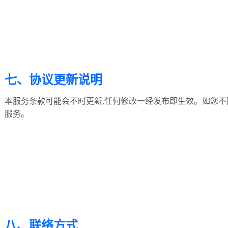
七、协议更新说明
本服务条款可能会不时更新,任何修改一经发布即生效。如您不
服务。
八、联络方式