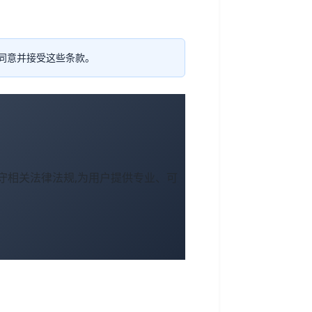
您同意并接受这些条款。
守相关法律法规,为用户提供专业、可