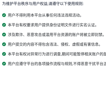
为维护平台秩序与用户权益,请遵守以下使用规则:
用户不得利用本平台从事任何违法违规活动。
本平台有权要求用户提供身份证明文件进行实名认证。
涉及欺诈、恶意攻击或滥用平台资源的账户将被立即封禁
用户提交的内容不得包含违法、侵权、虚假或有害信息。
本平台有权对异常行为进行调查,期间可能暂停相关账户的
用户应遵守平台的各项操作流程与规则,不得恶意干扰平台