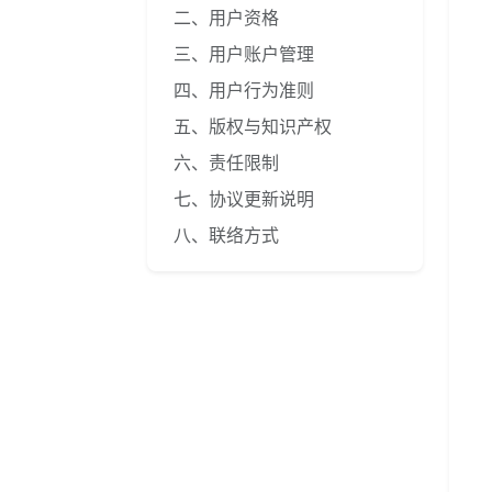
二、用户资格
三、用户账户管理
四、用户行为准则
五、版权与知识产权
六、责任限制
七、协议更新说明
八、联络方式