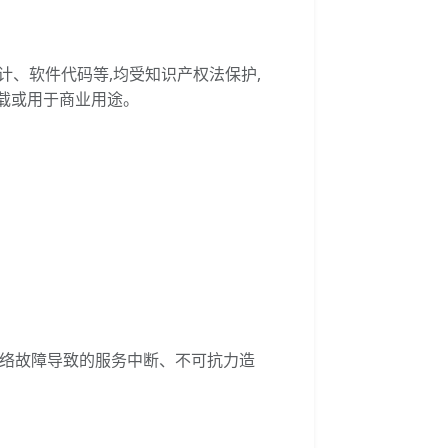
计、软件代码等,均受知识产权法保护,
转载或用于商业用途。
网络故障导致的服务中断、不可抗力造